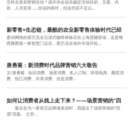
怎样去策划营销活动？或许你会说先确定活动目的，主题、内
容、人员安排……你说的很对，但这些还不足以...
新零售+生态链，最酷的农业新零售体验时代已经
到来
轰动网络的星巴克全沉浸式咖啡体验店在上海震撼登场，这是继
西雅图第一家智慧门店后，星巴克在海外市场开拓...
唐勇菊：新消费时代品牌营销六大敬告
文/唐勇菊 知识消费、场景消费、私人订制、跨境电商、圈层消
费、悦己消费、共享消费、信息消费...
如何让消费者从线上走下来？——场景营销的“四
感”原则
最近在为一家珠宝品牌做策划时，我提出了场景营销的“四
感”话题。 之所...