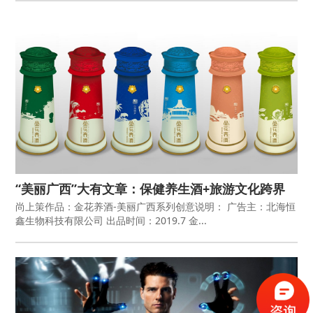
“美丽广西”大有文章：保健养生酒+旅游文化跨界
优秀包装设计作品
尚上策作品：金花养酒-美丽广西系列创意说明： 广告主：北海恒
鑫生物科技有限公司 出品时间：2019.7 金...